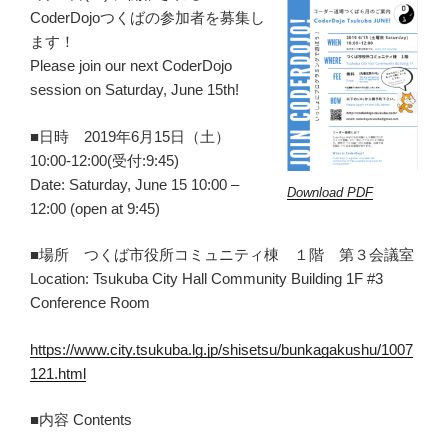
CoderDojoつくばの参加者を募集し
ます！
Please join our next CoderDojo
session on Saturday, June 15th!
■日時 2019年6月15日（土）
10:00-12:00(受付:9:45)
Date: Saturday, June 15 10:00 –
Download PDF
12:00 (open at 9:45)
■場所 つくば市役所コミュニティ棟 １階 第３会議室
Location: Tsukuba City Hall Community Building 1F #3
Conference Room
https://www.city.tsukuba.lg.jp/shisetsu/bunkagakushu/1007
121.html
■内容 Contents