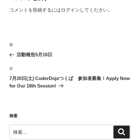
コメントを投稿するには
ログイン
してください。
投
過
前
稿
去
活動報告5月18日
ナ
の
ビ
投
次
次
稿
ゲ
の
7月20日(土) CoderDojoつくば 参加者募集！Apply Now
投
ー
for Our 18th Session!
稿
シ
ョ
ン
検索
検
検
索
索: