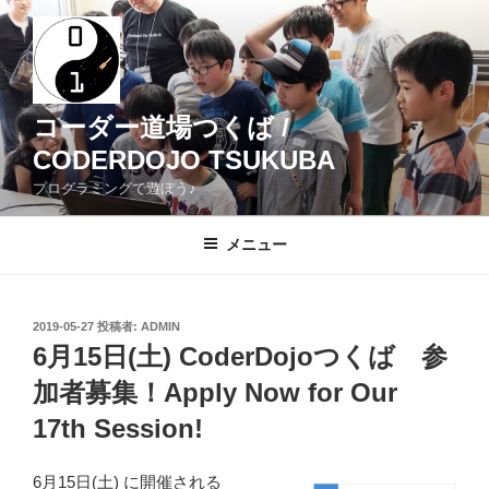
コ
ン
テ
ン
ツ
コーダー道場つくば /
へ
CODERDOJO TSUKUBA
ス
プログラミングで遊ぼう♪
キ
ッ
メニュー
プ
投
2019-05-27
投稿者:
ADMIN
稿
6月15日(土) CoderDojoつくば 参
日:
加者募集！Apply Now for Our
17th Session!
6月15日(土) に開催される