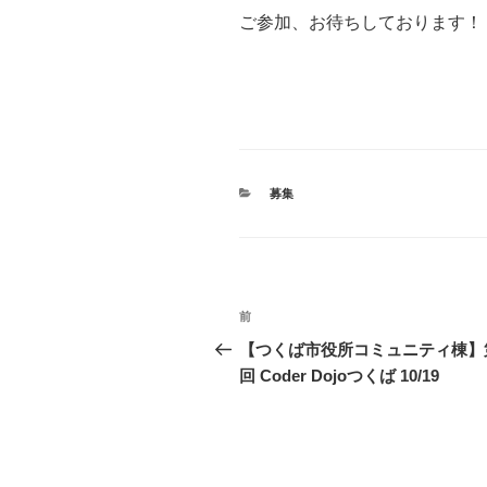
ご参加、お待ちしております！
カ
募集
テ
ゴ
リ
ー
投
過
前
稿
去
【つくば市役所コミュニティ棟】第
の
回 Coder Dojoつくば 10/19
ナ
投
ビ
稿
ゲ