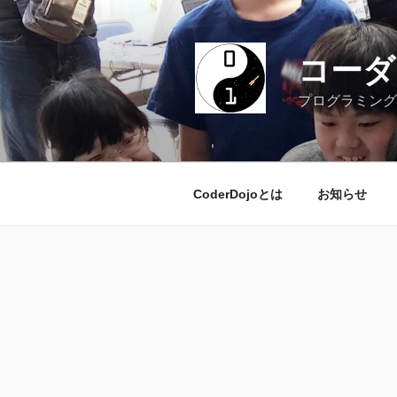
コ
ン
テ
コーダー
ン
ツ
プログラミング
へ
ス
キ
ッ
CoderDojoとは
お知らせ
プ