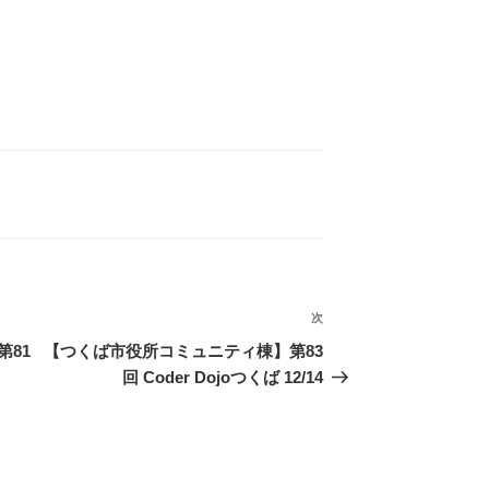
次
次
の
81
【つくば市役所コミュニティ棟】第83
投
回 Coder Dojoつくば 12/14
稿