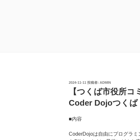
投
2024-11-11
投稿者:
ADMIN
稿
【つくば市役所コミ
日:
Coder Dojoつくば 
■内容
CoderDojoは自由にプログ