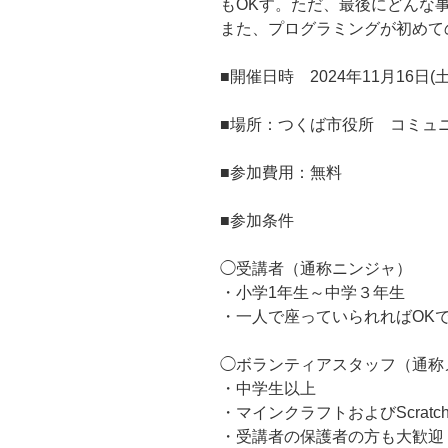
もOKす。ただ、最後にどんな
また、プログラミングが初めて
■開催日時 2024年11月16日(土)9
■場所：つくば市役所 コミュ
■参加費用：無料
■参加条件
◯受講者（通称ニンジャ）
・小学1年生～中学３年生
・一人で座っていられればOK
◯ボランティアスタッフ（通称
・中学生以上
・マインクラフトおよびScrat
・受講者の保護者の方も大歓迎