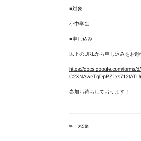
■対象
小中学生
■申し込み
以下のURLから申し込みをお願い
https://docs.google.com/for
C2XNAweTqDpPZ1xs712tATUn2
参加お待ちしております！
カ
未分類
テ
ゴ