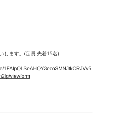
します。(定員 先着15名)
ms/d/e/1FAIpQLSeAHQY3ecoSMNJtkCRJVv5
lg/viewform