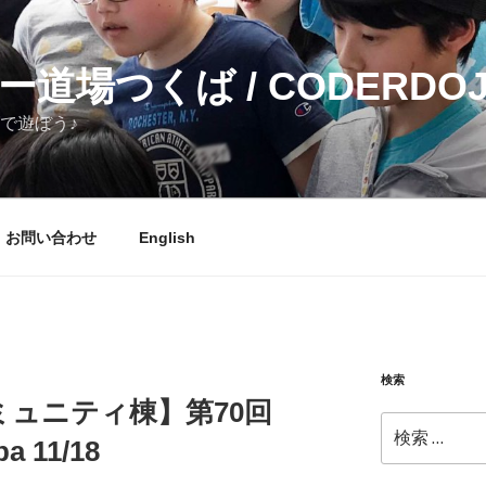
道場つくば / CODERDOJ
で遊ぼう♪
お問い合わせ
English
検索
ュニティ棟】第70回
検
a 11/18
索: