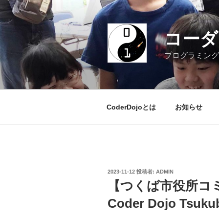
コ
ン
テ
コーダー
ン
ツ
プログラミング
へ
ス
キ
ッ
CoderDojoとは
お知らせ
プ
投
2023-11-12
投稿者:
ADMIN
稿
【つくば市役所コミ
日:
Coder Dojo Tsukub