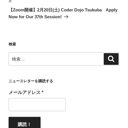
稿
ゲ
次
次
の
ー
【Zoom開催】2月20日(土) Coder Dojo Tsukuba Apply
投
シ
Now for Our 37th Session!
稿
ョ
ン
検索
検
検
索
索:
ニュースレターを購読する
メールアドレス
*