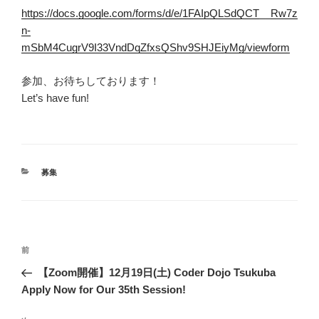
https://docs.google.com/forms/d/e/1FAIpQLSdQCT__Rw7z
n-
mSbM4CugrV9I33VndDqZfxsQShv9SHJEiyMg/viewform
参加、お待ちしております！
Let’s have fun!
カ
募集
テ
ゴ
リ
ー
投
過
前
稿
去
【Zoom開催】12月19日(土) Coder Dojo Tsukuba
ナ
の
Apply Now for Our 35th Session!
ビ
投