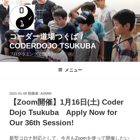
コ
ン
テ
ン
ツ
コーダー道場つくば /
へ
CODERDOJO TSUKUBA
ス
プログラミングで遊ぼう♪
キ
ッ
メニュー
プ
投
2021-01-09
投稿者:
ADMIN
稿
【Zoom開催】1月16日(土) Coder
日:
Dojo Tsukuba Apply Now for
Our 36th Session!
新型コロナ対応として、今月もZoomを使って開催したい