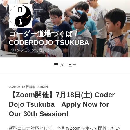
コ
ン
テ
ン
ツ
コーダー道場つくば /
へ
CODERDOJO TSUKUBA
ス
プログラミングで遊ぼう♪
キ
ッ
メニュー
プ
投
2020-07-12
投稿者:
ADMIN
稿
【Zoom開催】7月18日(土) Coder
日:
Dojo Tsukuba Apply Now for
Our 30th Session!
新型コロナ対応として、今月もZoomを使って開催したい