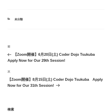
カ
未分類
テ
ゴ
リ
ー
投
過
前
稿
去
【Zoom開催】6月20日(土) Coder Dojo Tsukuba
ナ
の
Apply Now for Our 29th Session!
ビ
投
稿
ゲ
次
次
の
ー
【Zoom開催】8月15日(土) Coder Dojo Tsukuba Apply
投
シ
Now for Our 31th Session!
稿
ョ
ン
検索