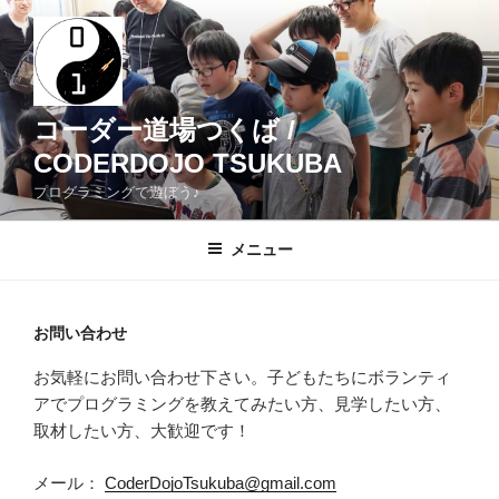
コ
ン
テ
ン
ツ
コーダー道場つくば /
へ
CODERDOJO TSUKUBA
ス
プログラミングで遊ぼう♪
キ
ッ
メニュー
プ
お問い合わせ
お気軽にお問い合わせ下さい。子どもたちにボランティ
アでプログラミングを教えてみたい方、見学したい方、
取材したい方、大歓迎です！
メール：
CoderDojoTsukuba@gmail.com